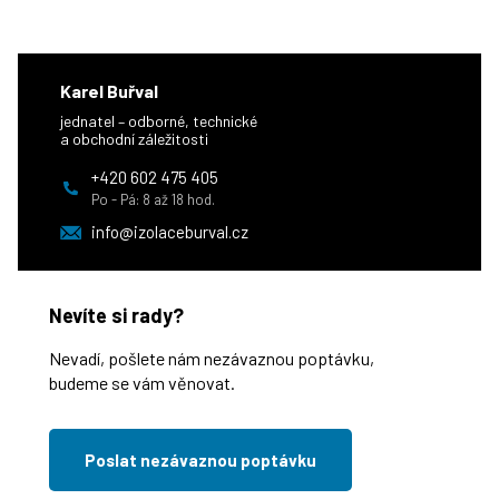
Karel Buřval
jednatel – odborné, technické
a obchodní záležitosti
+420 602 475 405
Po - Pá: 8 až 18 hod.
info@izolaceburval.cz
Nevíte si rady?
Nevadí, pošlete nám nezávaznou poptávku,
budeme se vám věnovat.
Poslat nezávaznou poptávku