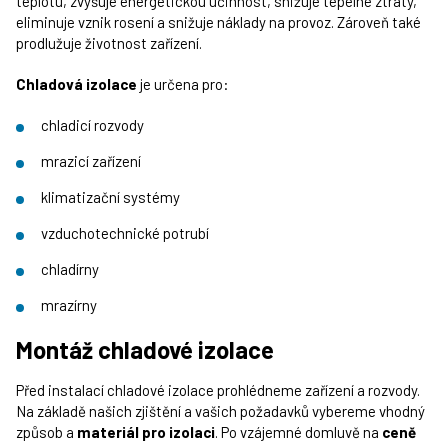
teplotu, zvyšuje energetickou účinnost, snižuje tepelné ztráty,
eliminuje vznik rosení a snižuje náklady na provoz. Zároveň také
prodlužuje životnost zařízení.
Chladová izolace
je určena pro:
chladicí rozvody
mrazicí zařízení
klimatizační systémy
vzduchotechnické potrubí
chladírny
mrazírny
Montáž chladové izolace
Před instalací chladové izolace prohlédneme zařízení a rozvody.
Na základě našich zjištění a vašich požadavků vybereme vhodný
způsob a
materiál pro izolaci
. Po vzájemné domluvě na
ceně