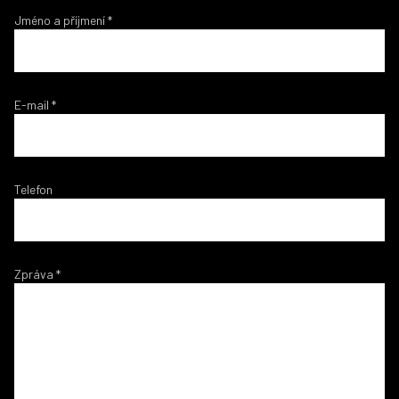
Jméno a příjmení
*
E-mail
*
Telefon
Zpráva
*