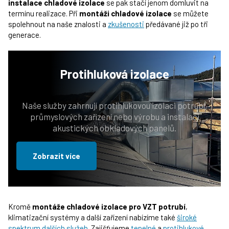
instalace chladové izolace
se pak stačí jenom domluvit na
termínu realizace. Při
montáži chladové izolace
se můžete
spolehnout na naše znalosti a
zkušenosti
předávané již po tři
generace.
Protihluková
izolace
Naše služby zahrnují protihlukovou izolaci potrubí,
průmyslových zařízení nebo výrobu a instalaci
akustických obkladových panelů.
Zobrazit více
Kromě
montáže chladové izolace pro VZT potrubí
,
klimatizační systémy a další zařízení nabízíme také
široké
spektrum dalších služeb
. Zajišťujeme
tepelné
a
protihlukové