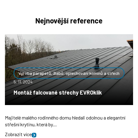
Nejnovější reference
Výroba parapetů, žlabů, oplechování komínů a střech
5. 11. 2024
Montáž falcované střechy EVROklik
Majitelé malého rodinného domu hledali odolnou a elegantní
střešní krytinu, která by…
Zobrazit více