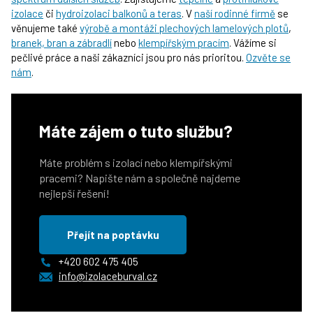
izolace
či
hydroizolaci balkonů a teras
. V
naší rodinné firmě
se
věnujeme také
výrobě a montáži plechových lamelových plotů
,
branek, bran a zábradlí
nebo
klempířským pracím
. Vážíme si
pečlivé práce a naši zákazníci jsou pro nás prioritou.
Ozvěte se
nám
.
Máte zájem o tuto službu?
Máte problém s izolací nebo klempířskými
pracemi? Napište nám a společně najdeme
nejlepší řešení!
Přejít na poptávku
+420 602 475 405
info@izolaceburval.cz