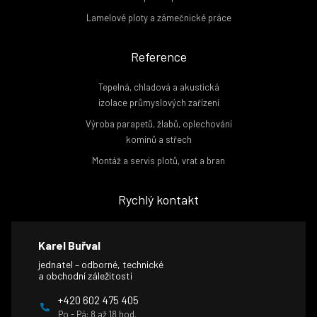
Lamelové ploty a zámečnické práce
Reference
Tepelná, chladová a akustická
izolace průmyslových zařízení
Výroba parapetů, žlabů, oplechování
komínů a střech
Montáž a servis plotů, vrat a bran
Rychlý kontakt
Karel Buřval
jednatel – odborné, technické
a obchodní záležitosti
+420 602 475 405
Po - Pá: 8 až 18 hod.