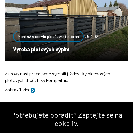
Montáž a servis plotů, vrat a bran
1. 5. 2024
Výroba plotových výplní
Za roky naší praxe jsme vyrobili již desítky plechových
plotových dílců. Díky kompletní…
Zobrazit více
Potřebujete poradit? Zeptejte se na
cokoliv.