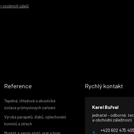
m osobních údajů
Reference
Rychlý kontakt
Tepelná, chladová a akustická
Karel Buřval
izolace průmyslových zařízení
jednatel – odborné, te
Výroba parapetů, žlabů, oplechování
a obchodní záležitosti
komínů a střech
+420 602 475 40
Montáž a servis plotů, vrat a bran