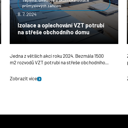
Tepelná, chladová a akustická izolace
průmyslových zařízení
8. 7. 2024
Izolace a oplechování VZT potrubí
na střeše obchodního domu
Jedna z větších akcí roku 2024. Bezmála 1500
m2 rozvodů VZT potrubí na střeše obchodního…
Zobrazit více