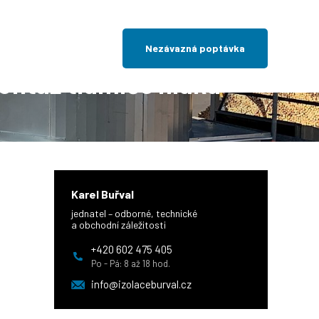
potrubí a montáž tlumiče hluku
Nezávazná poptávka
montáž tlumiče hluku
Karel Buřval
jednatel – odborné, technické
a obchodní záležitosti
+420 602 475 405
Po - Pá: 8 až 18 hod.
info@izolaceburval.cz