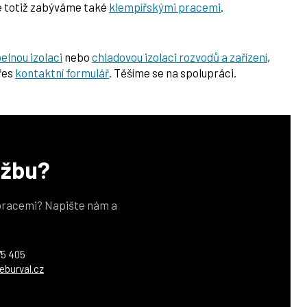
 totiž zabýváme také
klempířskými pracemi
.
elnou izolaci
nebo
chladovou izolaci rozvodů a zařízení
,
přes
kontaktní formulář
. Těšíme se na spolupráci.
užbu?
 pracemi? Napište nám a
75 405
eburval.cz