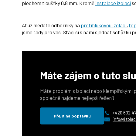
plechem tloušťky 0,8 mm. Kromě
instalace izolací
se
Ať už hledáte odborníky na
protihlukovou izolaci
,
tep
jsme tady pro vás. Stačí si s námi sjednat schůzku 
Máte zájem o tuto sl
Máte problém s izolací nebo klempířskými
společně najdeme nejlepší řešení!
+420 602 4
Přejít na poptávku
info@izolac