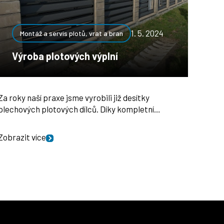
1. 5. 2024
Montáž a servis plotů, vrat a bran
Výroba plotových výplní
Za roky naší praxe jsme vyrobili již desítky
plechových plotových dílců. Díky kompletní…
Zobrazit více