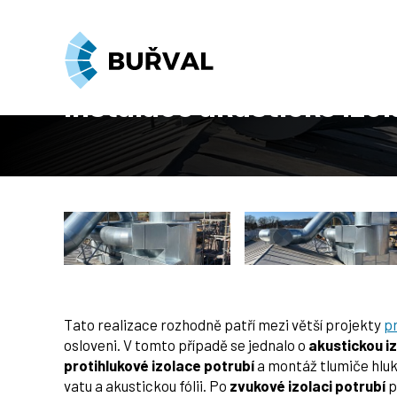
Úvod
Realizace
Tepelná, chladová a akustická izolac
Instalace akustické izo
Tato realizace rozhodně patří mezi větší projekty
pr
osloveni. V tomto případě se jednalo o
akustickou i
protihlukové izolace potrubí
a montáž tlumiče hlu
vatu a akustickou fólii. Po
zvukové izolaci potrubí
p