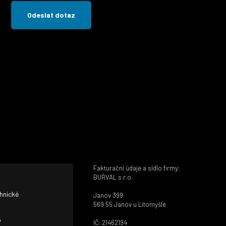
Fakturační údaje a sídlo firmy:
BUŘVAL s.r.o.
chnické
Janov 399
569 55 Janov u Litomyšle
5
IČ: 21462194