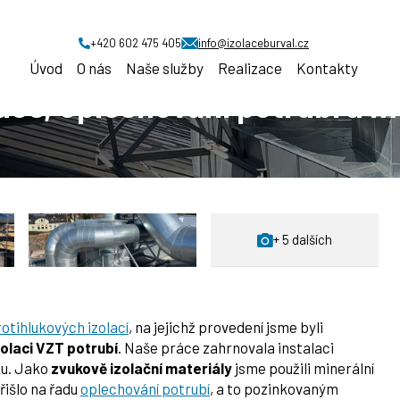
e průmyslových zařízení
Instalace akustické izolace, oplechování 
+420 602 475 405
info@izolaceburval.cz
Úvod
O nás
Naše služby
Realizace
Kontakty
lace, oplechování potrubí a 
+ 5 dalších
otihlukových izolací
, na jejichž provedení jsme byli
zolaci VZT potrubí
. Naše práce zahrnovala instalaci
ku. Jako
zvukově izolační materiály
jsme použili minerální
řišlo na řadu
oplechování potrubí
, a to pozinkovaným